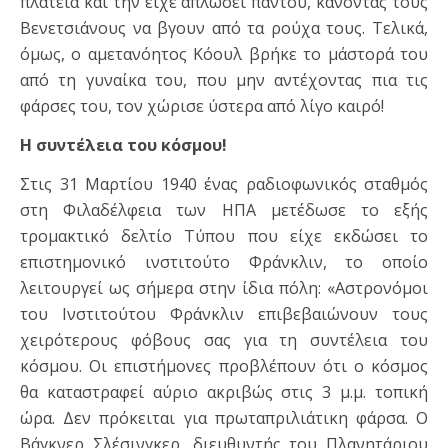
πλατεία και την είχε απλώσει παντού, κάνοντας τους
Βενετσιάνους να βγουν από τα ρούχα τους. Τελικά,
όμως, ο αμετανόητος Κόουλ βρήκε το μάστορά του
από τη γυναίκα του, που μην αντέχοντας πια τις
φάρσες του, τον χώρισε ύστερα από λίγο καιρό!
Η συντέλεια του κόσμου!
Στις 31 Μαρτίου 1940 ένας ραδιοφωνικός σταθμός
στη Φιλαδέλφεια των ΗΠΑ μετέδωσε το εξής
τρομακτικό δελτίο Τύπου που είχε εκδώσει το
επιστημονικό ινστιτούτο Φράνκλιν, το οποίο
λειτουργεί ως σήμερα στην ίδια πόλη: «Αστρονόμοι
του Ινστιτούτου Φράνκλιν επιβεβαιώνουν τους
χειρότερους φόβους σας για τη συντέλεια του
κόσμου. Οι επιστήμονες προβλέπουν ότι ο κόσμος
θα καταστραφεί αύριο ακριβώς στις 3 μ.μ. τοπική
ώρα. Δεν πρόκειται για πρωταπριλιάτικη φάρσα. Ο
Βάγκνερ Σλέσινγκερ, διευθυντής του Πλανητάριου