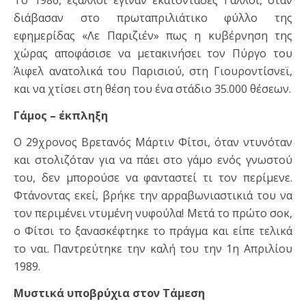
Το 1986, έξαλλοι έγιναν εκατοντάδες Γάλλοι, όταν
διάβασαν στο πρωταπριλιάτικο φύλλο της
εφημερίδας «Λε Παριζιέν» πως η κυβέρνηση της
χώρας αποφάσισε να μετακινήσει τον Πύργο του
Άιφελ ανατολικά του Παρισιού, στη Γιουροντίσνεϊ,
και να χτίσει στη θέση του ένα στάδιο 35.000 θέσεων.
Γάμος – έκπληξη
Ο 29χρονος Βρετανός Μάρτιν Φίτσι, όταν ντυνόταν
και στολιζόταν για να πάει στο γάμο ενός γνωστού
του, δεν μπορούσε να φανταστεί τι τον περίμενε.
Φτάνοντας εκεί, βρήκε την αρραβωνιαστικιά του να
τον περιμένει ντυμένη νυφούλα! Μετά το πρώτο σοκ,
ο Φίτσι το ξανασκέφτηκε το πράγμα και είπε τελικά
το ναι. Παντρεύτηκε την καλή του την 1η Απριλίου
1989.
Μυστικά υποβρύχια στον Τάμεση