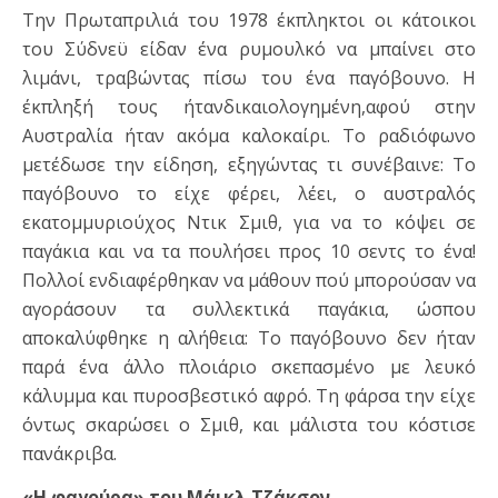
Την Πρωταπριλιά του 1978 έκπληκτοι οι κάτοικοι
του Σύδνεϋ είδαν ένα ρυμουλκό να μπαίνει στο
λιμάνι, τραβώντας πίσω του ένα παγόβουνο. Η
έκπληξή τους ήτανδικαιολογημένη,αφού στην
Αυστραλία ήταν ακόμα καλοκαίρι. Το ραδιόφωνο
μετέδωσε την είδηση, εξηγώντας τι συνέβαινε: Το
παγόβουνο το είχε φέρει, λέει, ο αυστραλός
εκατομμυριούχος Ντικ Σμιθ, για να το κόψει σε
παγάκια και να τα πουλήσει προς 10 σεντς το ένα!
Πολλοί ενδιαφέρθηκαν να μάθουν πού μπορούσαν να
αγοράσουν τα συλλεκτικά παγάκια, ώσπου
αποκαλύφθηκε η αλήθεια: Το παγόβουνο δεν ήταν
παρά ένα άλλο πλοιάριο σκεπασμένο με λευκό
κάλυμμα και πυροσβεστικό αφρό. Τη φάρσα την είχε
όντως σκαρώσει ο Σμιθ, και μάλιστα του κόστισε
πανάκριβα.
«Η φαγούρα» του Μάικλ Τζάκσον