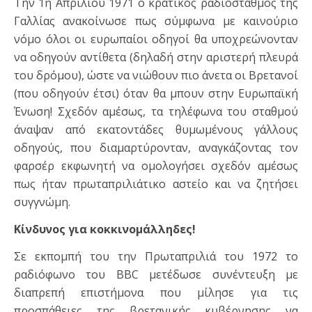
Την 1η Απριλίου 1971 ο κρατικός ραδιοσταθμός της
Γαλλίας ανακοίνωσε πως σύμφωνα με καινούριο
νόμο όλοι οι ευρωπαίοι οδηγοί θα υποχρεώνονταν
να οδηγούν αντίθετα (δηλαδή στην αριστερή πλευρά
του δρόμου), ώστε να νιώθουν πιο άνετα οι Βρετανοί
(που οδηγούν έτσι) όταν θα μπουν στην Ευρωπαϊκή
Ένωση! Σχεδόν αμέσως, τα τηλέφωνα του σταθμού
άναψαν από εκατοντάδες θυμωμένους γάλλους
οδηγούς, που διαμαρτύρονταν, αναγκάζοντας τον
φαρσέρ εκφωνητή να ομολογήσει σχεδόν αμέσως
πως ήταν πρωταπριλιάτικο αστείο και να ζητήσει
συγγνώμη.
Κίνδυνος για κοκκινομάλληδες!
Σε εκπομπή του την Πρωταπριλιά του 1972 το
ραδιόφωνο του BBC μετέδωσε συνέντευξη με
διαπρεπή επιστήμονα που μίλησε για τις
προσπάθειες της βρετανικής κυβέρνησης να