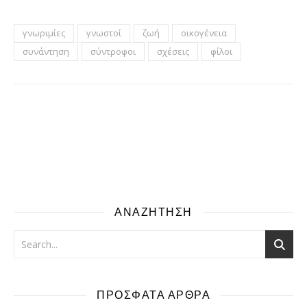
γνωριμίες
γνωστοί
ζωή
οικογένεια
συνάντηση
σύντροφοι
σχέσεις
φίλοι
ΑΝΑΖΗΤΗΣΗ
ΠΡΟΣΦΑΤΑ ΑΡΘΡΑ