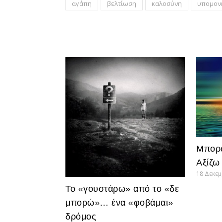
αγάπη
βελτίωση
καλοσύνη
υπομον
Μπορώ
Αξίζω
18 Δεκε
Το «γουστάρω» από το «δε
μπορώ»… ένα «φοβάμαι»
δρόμος