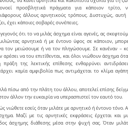
λλους, να κάνει αρνητικά και κακόπιστα σχόλια για τη ζ
ονοεί προσβλητικά πράγματα για κάποιον τρίτο, ν
διάφορους άλλους αρνητικούς τρόπους. Δυστυχώς, αυτή
ει, έχει κάποιες σοβαρές συνέπειες.
γεγονός ότι το να μιλάς άσχημα είναι αγενές, ας σκεφτού
 μιλώντας αρνητικά ή με έντονο ύφος σε κάποιον, μπορ
να τον μειώσουμε ή να τον πληγώσουμε. Σε κανέναν – κ
εν αρέσει να του επιτίθενται, και όλοι νιώθουν άσχημα ότ
η πράξη της λεκτικής επίθεσης ενθαρρύνει αντιδράσε
πάρχει καμία αμφιβολία πως αντιμάχεται το κλίμα αγάπ
λλά πίσω από την πλάτη του άλλου, αποτελεί επίσης δείγ
στον άλλον την ευκαιρία να υπερασπιστεί τον εαυτό του.
ς νιώθετε εσείς όταν μιλάτε με αρνητικό ή έντονο τόνο. 
σχημα. Μαζί με τις αρνητικές εκφράσεις έρχεται και μ
ίδος άσχημης διάθεσης μέσα στην ψυχή σας. Όταν μιλά