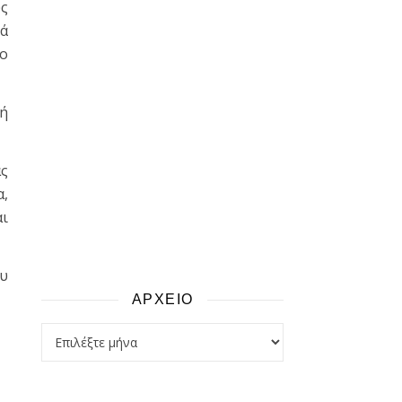
υς
τά
ρο
κή
ας
α,
αι
ου
ΑΡΧΕΙΟ
αρχειο