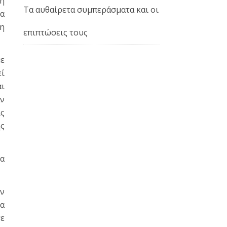
ωή
Τα αυθαίρετα συμπεράσματα και οι
α
 η
επιπτώσεις τους
με
εί
αι
αν
ις
ης
μα
Αν
ια
τε