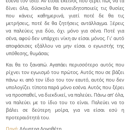
εσένα τον ίδιο. Αν είσαι εκείνος που ξέρει πώς να τα
δίνει όλα, δύσκολα θα συνειδητοποιείς τις θυσίες
που κάνεις καθημερινά, γιατί ποτέ δε θα τις
μετρήσεις, ποτέ δε θα ζητήσεις αντάλλαγμα. Ξέρεις
να παλεύεις για δύο, όχι μόνο για σένα. Ποτέ για
σένα, αφού δεν υπάρχει νίκη αν είσαι μόνος. Γι’ αυτό
αποφάσισες εξάλλου να μην είσαι ο εγωιστής της
υπόθεσης, θυμάσαι;
Και θα το ξαναπώ. Αγαπάει περισσότερο αυτός που
ρίχνει τον εγωισμό του πρώτος. Αυτός που σε βάζει
πάνω κι από τον ίδιο του τον εαυτό, αυτός που δεν
υπολογίζει τίποτα παρά μόνο εσένα. Αυτός που ξέρει
να προσπαθεί, να διεκδικεί, να παλεύει. Πάνω απ’ όλα,
να παλεύει με το ίδιο του το είναι. Παλεύει να το
βάλει σε δεύτερη μοίρα, για να είσαι εσύ η
προτεραιότητά του.
Πηγή:
Δήμητρα Λογοθέτη