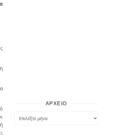
α
ς
 η
α
ΑΡΧΕΙΟ
κό
αρχειο
οι
ή
ει