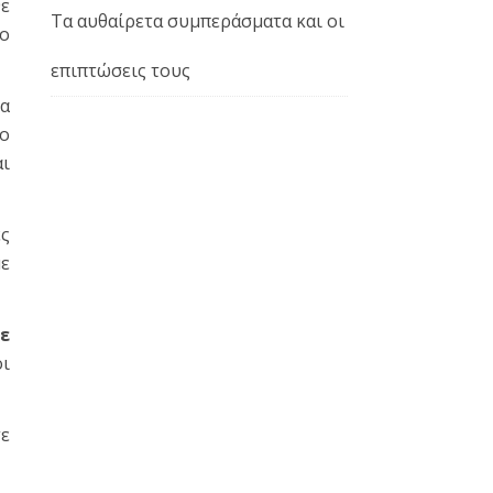
θε
Τα αυθαίρετα συμπεράσματα και οι
 ο
επιπτώσεις τους
θα
ρο
αι
ες
με
ε
οι
τε