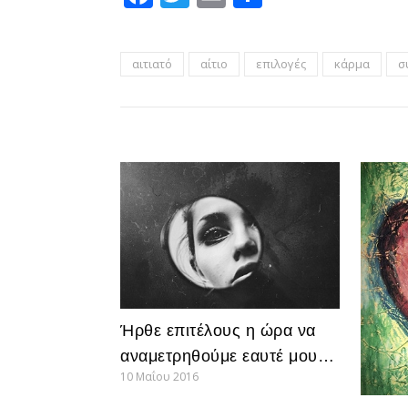
αιτιατό
αίτιο
επιλογές
κάρμα
σ
Ήρθε επιτέλους η ώρα να
αναμετρηθούμε εαυτέ μου…
10 Μαΐου 2016