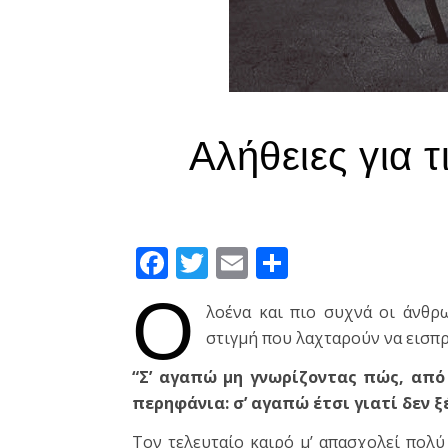
Αλήθειες για 
Facebook
Twitter
Email
Μοιραστεί
Ο
λοένα και πιο συχνά οι άνθρω
στιγμή που λαχταρούν να εισπρ
“Σ’ αγαπώ μη γνωρίζοντας πώς, από
περηφάνια: σ’ αγαπώ έτσι γιατί δεν 
Τον τελευταίο καιρό μ’ απασχολεί πολ