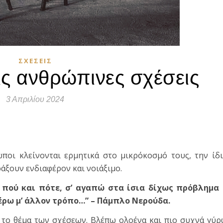
ΣΧΈΣΕΙΣ
τις ανθρώπινες σχέσεις
3 Απριλίου 2024
τε
ποι κλείνονται ερμητικά στο μικρόκοσμό τους, την ίδ
άξουν ενδιαφέρον και νοιάξιμο.
 πού και πότε, σ’ αγαπώ στα ίσια δίχως πρόβλημα 
ξέρω μ’ άλλον τρόπο…” – Πάμπλο Νερούδα.
ύ το θέμα των σχέσεων. Βλέπω ολοένα και πιο συχνά γύ