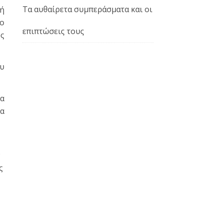
Τα αυθαίρετα συμπεράσματα και οι
κή
το
επιπτώσεις τους
υς
ου
α
να
ν
ς