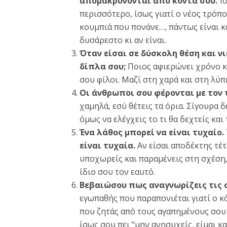
απομακρύνονται από κοντά σου.
Ίσ
περισσότερο, ίσως γιατί ο νέος τρόπο
κουμπιά που πονάνε…, πάντως είναι κά
δυσάρεστο κι αν είναι.
Όταν είσαι σε δύσκολη θέση και ν
δίπλα σου;
Ποιος αφιερώνει χρόνο και
σου φίλοι. Μαζί στη χαρά και στη λύπ
Οι άνθρωποι σου φέρονται με τον 
χαμηλά, εσύ θέτεις τα όρια. Σίγουρα 
όμως να ελέγχεις το τι θα δεχτείς και τ
Ένα λάθος μπορεί να είναι τυχαίο
είναι τυχαία.
Αν είσαι αποδέκτης τέ
υποχωρείς και παραμένεις στη σχέση,
ίδιο σου τον εαυτό.
Βεβαιώσου πως αναγνωρίζεις τις 
εγωπαθής που παραπονιέται γιατί ο κ
που ζητάς από τους αγαπημένους σου 
ίσως σου πει “μην ανησυχείς, είμαι κα