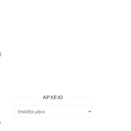
ή
η
ΑΡΧΕΙΟ
αρχειο
ι