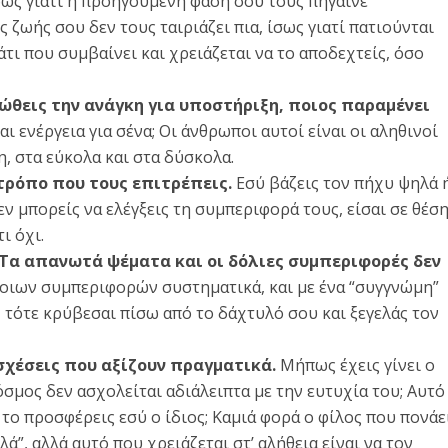
ως γιατί η προηγούμενη φάση σου τους πήγαινε
ς ζωής σου δεν τους ταιριάζει πια, ίσως γιατί πατιούνται
τι που συμβαίνει και χρειάζεται να το αποδεχτείς, όσο
ιώθεις την ανάγκη για υποστήριξη, ποιος παραμένει
 ενέργεια για σένα; Οι άνθρωποι αυτοί είναι οι αληθινοί
η, στα εύκολα και στα δύσκολα.
τρόπο που τους επιτρέπεις.
Εσύ βάζεις τον πήχυ ψηλά 
δεν μπορείς να ελέγξεις τη συμπεριφορά τους, είσαι σε θέσ
ι όχι.
. Τα απανωτά ψέματα και οι δόλιες συμπεριφορές δεν
τοιων συμπεριφορών συστηματικά, και με ένα “συγγνώμη”
 τότε κρύβεσαι πίσω από το δάχτυλό σου και ξεγελάς τον
σχέσεις που αξίζουν πραγματικά.
Μήπως έχεις γίνει ο
όσμος δεν ασχολείται αδιάλειπτα με την ευτυχία του; Αυτό
το προσφέρεις εσύ ο ίδιος; Καμιά φορά ο φίλος που πονάε
λά”, αλλά αυτό που χρειάζεται στ’ αλήθεια είναι να τον