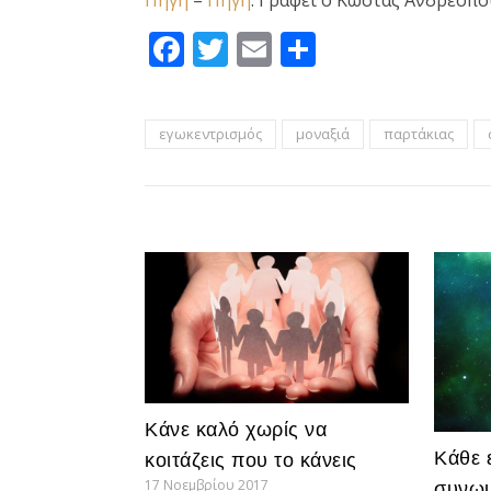
Πηγή
–
Πηγή
: Γράφει ο Κώστας Ανδρεόπ
Facebook
Twitter
Email
Μοιραστεί
εγωκεντρισμός
μοναξιά
παρτάκιας
Κάνε καλό χωρίς να
Κάθε 
κοιτάζεις που το κάνεις
17 Νοεμβρίου 2017
συνωμ