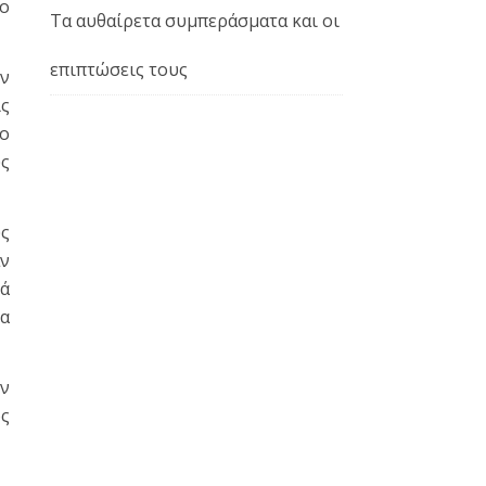
ιο
Τα αυθαίρετα συμπεράσματα και οι
επιπτώσεις τους
ον
ις
ρο
υς
υς
αν
λά
τα
ην
ος