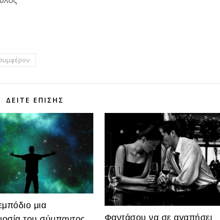
ουλος
τε
συμφέρον
ΔΕΊΤΕ ΕΠΊΣΗΣ
εμπόδιο μια
Φαντάσου να σε αγαπήσει
οσία του σύμπαντος