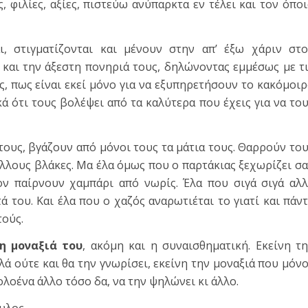
 φιλίες, αξίες, πιστεύω ανύπαρκτα εν τέλει και τον όπο
ι, στιγματίζονται και μένουν στην απ’ έξω χάριν στ
 και την άξεστη πονηριά τους, δηλώνοντας εμμέσως με τ
ς, πως είναι εκεί μόνο για να εξυπηρετήσουν το κακόμοι
ά ότι τους βολέψει από τα καλύτερα που έχεις για να το
ους, βγάζουν από μόνοι τους τα μάτια τους. Θαρρούν το
λλους βλάκες. Μα έλα όμως που ο παρτάκιας ξεχωρίζει σ
ον παίρνουν χαμπάρι από νωρίς. Έλα που σιγά σιγά αλ
 του. Και έλα που ο χαζός αναρωτιέται το γιατί και πάν
τούς.
η μοναξιά του
, ακόμη και η συναισθηματική. Εκείνη τ
ά ούτε και θα την γνωρίσει, εκείνη την μοναξιά που μόν
ολοένα άλλο τόσο δα, να την ψηλώνει κι άλλο.