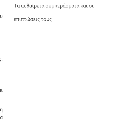
Τα αυθαίρετα συμπεράσματα και οι
ου
επιπτώσεις τους
ς,
μι
 η
ια