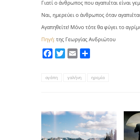
Γιατί ο άνθρωπος που αγαπιέται είναι γεμ
Ναι, ημερεύει ο άνθρωπος όταν αγαπιέται
Αγαπηθείτε! Μόνο τότε θα φύγει το αγρίμ
Πηγή:
της Γεωργίας Ανδριώτου
Facebook
Twitter
Email
Μοιραστεί
αγάπη
γαλήνη
ηρεμία