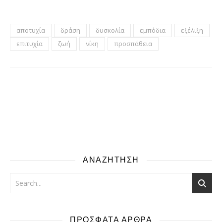
αποτυχία
δράση
δυσκολία
εμπόδια
εξέλιξη
επιτυχία
ζωή
νίκη
προσπάθεια
ΑΝΑΖΗΤΗΣΗ
ΠΡΟΣΦΑΤΑ ΑΡΘΡΑ