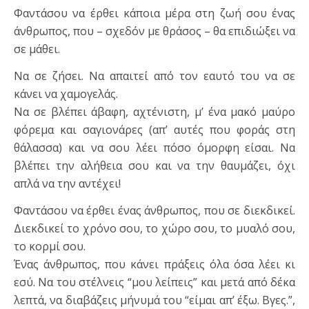
Φαντάσου να έρθει κάποια μέρα στη ζωή σου ένας
άνθρωπος, που – σχεδόν με θράσος – θα επιδιώξει να
σε μάθει.
Να σε ζήσει. Να απαιτεί από τον εαυτό του να σε
κάνει να χαμογελάς.
Να σε βλέπει άβαφη, αχτένιστη, μ’ ένα μακό μαύρο
φόρεμα και σαγιονάρες (απ’ αυτές που φοράς στη
θάλασσα) και να σου λέει πόσο όμορφη είσαι. Να
βλέπει την αλήθεια σου και να την θαυμάζει, όχι
απλά να την αντέχει!
Φαντάσου να έρθει ένας άνθρωπος, που σε διεκδικεί.
Διεκδικεί το χρόνο σου, το χώρο σου, το μυαλό σου,
το κορμί σου.
Ένας άνθρωπος, που κάνει πράξεις όλα όσα λέει κι
εσύ. Να του στέλνεις “μου λείπεις” και μετά από δέκα
λεπτά, να διαβάζεις μήνυμά του “είμαι απ’ έξω. Βγες.”,