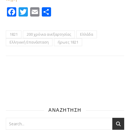
Facebook
Twitter
Email
Μοιραστείτε
1821
200 χρόνια ανεξαρτησίας
Ελλάδα
Ελληνική Επανάσταση
ήρωες 1821
ΑΝΑΖΗΤΗΣΗ