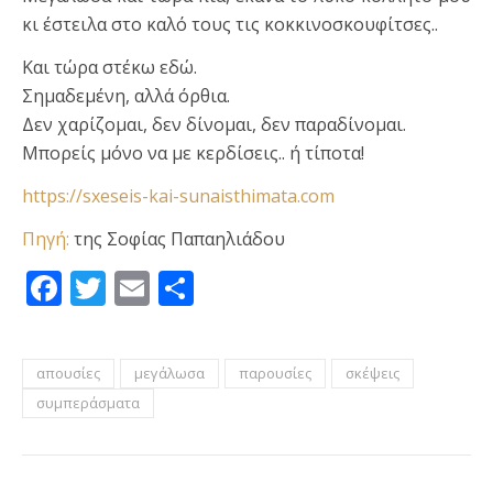
κι έστειλα στο καλό τους τις κοκκινοσκουφίτσες..
Και τώρα στέκω εδώ.
Σημαδεμένη, αλλά όρθια.
Δεν χαρίζομαι, δεν δίνομαι, δεν παραδίνομαι.
Μπορείς μόνο να με κερδίσεις.. ή τίποτα!
https://sxeseis-kai-sunaisthimata.com
Πηγή:
της Σοφίας Παπαηλιάδου
Facebook
Twitter
Email
Μοιραστείτε
απουσίες
μεγάλωσα
παρουσίες
σκέψεις
συμπεράσματα