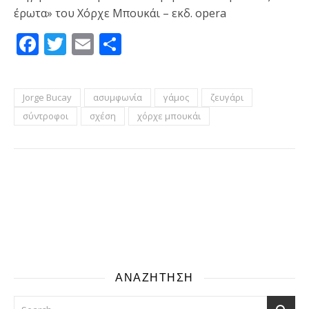
έρωτα» του Χόρχε Μπουκάι – εκδ. opera
Facebook
Twitter
Email
Μοιραστείτε
Jorge Bucay
ασυμφωνία
γάμος
ζευγάρι
σύντροφοι
σχέση
χόρχε μπουκάι
ΑΝΑΖΗΤΗΣΗ