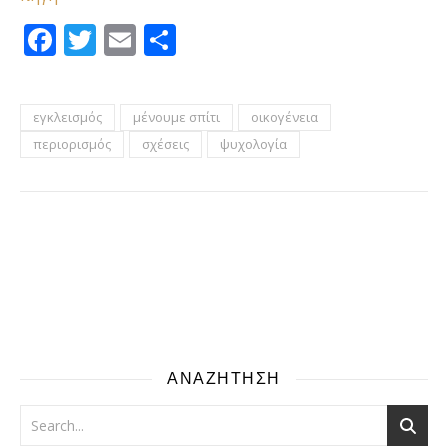
Facebook
Twitter
Email
Μοιραστείτε
εγκλεισμός
μένουμε σπίτι
οικογένεια
περιορισμός
σχέσεις
ψυχολογία
ΑΝΑΖΗΤΗΣΗ