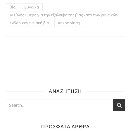
βία
γυναίκα
Διεθνής Ημέρα για την εξάλειψη της βίας κατά των γυναικών
ενδοοικογενειακή βία
κακοποίηση
ΑΝΑΖΗΤΗΣΗ
ΠΡΟΣΦΑΤΑ ΑΡΘΡΑ