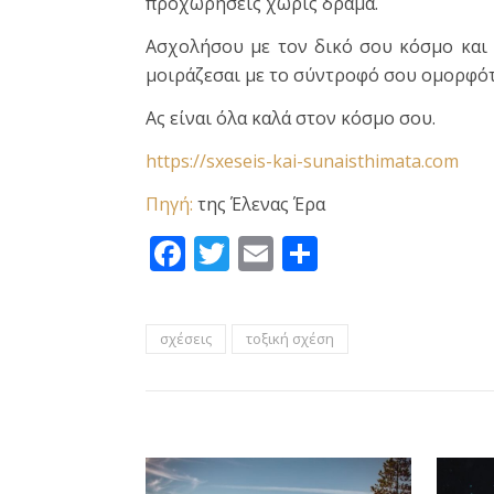
προχωρήσεις χωρίς δράμα.
Ασχολήσου με τον δικό σου κόσμο και 
μοιράζεσαι με το σύντροφό σου ομορφότ
Ας είναι όλα καλά στον κόσμο σου.
https://sxeseis-kai-sunaisthimata.com
Πηγή:
της Έλενας Έρα
Facebook
Twitter
Email
Μοιραστεί
σχέσεις
τοξική σχέση