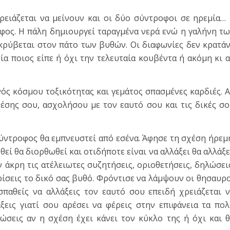
ρειάζεται να μείνουν και οι δύο σύντροφοι σε ηρεμία…
φος. Η πάλη δημιουργεί ταραγμένα νερά ενώ η γαλήνη τ
κρύβεται στον πάτο των βυθών. Οι διαφωνίες δεν κρατά
α ποιος είπε ή όχι την τελευταία κουβέντα ή ακόμη κι 
ενός κόσμου τοξικότητας και γεμάτος σπασμένες καρδιές. 
χέσης σου, ασχολήσου με τον εαυτό σου και τις δικές σ
ύντροφος θα εμπνευστεί από εσένα. Άφησε τη σχέση ήρεμ
εί θα διορθωθεί και οτιδήποτε είναι να αλλάξει θα αλλάξε
 άκρη τις ατέλειωτες συζητήσεις, οριοθετήσεις, δηλώσει
ίσεις το δικό σας βυθό. Φρόντισε να λάμψουν οι θησαυρ
παθείς να αλλάξεις τον εαυτό σου επειδή χρειάζεται 
ξεις γιατί σου αρέσει να φέρεις στην επιφάνεια τα πο
ιώσεις αν η σχέση έχει κάνει τον κύκλο της ή όχι και 