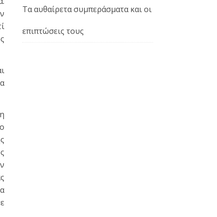
α.
Τα αυθαίρετα συμπεράσματα και οι
εν
τί
επιπτώσεις τους
ως
αι
α
ση
ο
ης
υς
ον
ας
ια
με