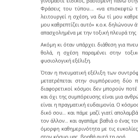
γινόμαστε ειδικοί, βασισμένη πάνω στη
Φράσεις του τύπου…. «να επισκεφτώ τ
λειτουργεί η σχέση, να δω τί μου καθρ
μου καθρεπτίζει αυτό» κ.ο.κ. δηλώνουν ά
απασχολημένα με την τοξική πλευρά της
Ακόμη κι όταν υπάρχει διάθεση για πνευ
θολά, η σχέση παραμένει στην τοξικ
φυσιολογική εξέλιξη.
Όταν η πνευματική εξέλιξη των συντρόφ
μετατρέπεται στην συμπόρευση δύο 
διαφορετικοί κόσμοι δεν μπορούν ποτέ
και όχι της συμπόρευσης είναι μια ανθρ
είναι η πραγματική ευδαιμονία. Ο κόσμο
δικό σου… και πάμε μαζί γιατί απολαμβ
τον άλλον… και αγαπάμε βαθιά ο ένας το
όμορφη καθημερινότητα με τις ευκολίες 
στον κόσμο μας, βοηθά αυτή τη ροή.