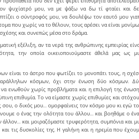
ν προσπάθεια που δεν έχει φέρει επιθυμητά αποτελέσματ
ον ψυχίατρό μου, να με ψάξω να δω τί φταίει και δ
επτίζει ο σύντροφός μου, να δουλέψω τον εαυτό μου για
τομα που χωρίς να το θέλουν, τους αρέσει να είναι μονίμ
 σχέσης και συνεπώς μέσα στο δράμα.
ματική εξέλιξη, αν τα νερά της ανθρώπινης εμπειρίας είν
ότητα, την οποία οικειοποιούμαστε άθελά μας ως μι
ων είναι το άστρο που φωτίζει το μονοπάτι τους, η σχέ
παράλληλων κόσμων, όχι στην ένωση δύο κόσμων. Δύ
 να ενωθούν χωρίς προβλήματα και η επιλογή της ένωσ
ώπινη επιθυμία. Το να είμαστε χωρίς επιθυμίες και στόχο
ς σου, ο δικός μου… ομορφαίνεις τον κόσμο μου κι εγώ τ
άνουμε ο ένας την ολότητα του άλλου… και βοηθάμε ο έν
ν άλλον… και μοιραζόμαστε τρυφερότητα, συμπόνια και μ
και τις δυσκολίες της. Η γαλήνη και η ηρεμία που έχου