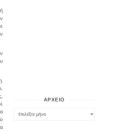
 ή
ων
νε
αν
Αν
ου
η.
ι.
ς,
ΑΡΧΕΙΟ
οί
αρχειο
να
λύ
θα