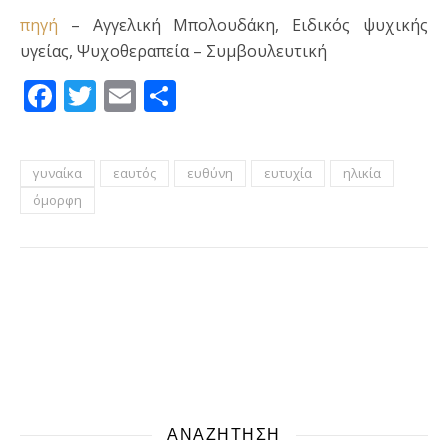
πηγή
– Αγγελική Μπολουδάκη, Ειδικός ψυχικής
υγείας, Ψυχοθεραπεία – Συμβουλευτική
Facebook
Twitter
Email
Μοιραστείτε
γυναίκα
εαυτός
ευθύνη
ευτυχία
ηλικία
όμορφη
ΑΝΑΖΗΤΗΣΗ