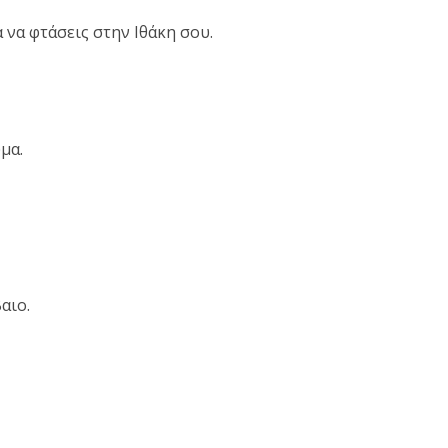
 να φτάσεις στην Ιθάκη σου.
μα.
αιο.
τε