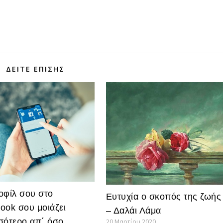
ΔΕΊΤΕ ΕΠΊΣΗΣ
οφίλ σου στο
Ευτυχία ο σκοπός της ζωής
ook σου μοιάζει
– Δαλάι Λάμα
σότερο απ΄ όσο
20 Μαρτίου 2020