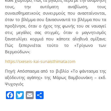
κάθε χωρισμό; Πώς τα βγάζεις πέρα με την ανάμνησή
τους, την αυτόματη αναβίωση, τους
συναισθηματικούς συνειρμούς που ανασταίνονται,
όταν το βλέμμα σου ξανασυναντά το βλέμμα που τα
προξένησε, όταν ο ήχος της φωνής του σε ναυαγεί
στις μεγάλες σας στιγμές, όταν ο μαγνητισμός
ξανατυλίγει κορμιά που κάποτε αληθινά σμίξανε;
Πώς ξεπερνιέται τούτο το «Τρίγωνο των
Βερμούδων»;
https://sxeseis-kai-sunaisthimata.com
Πηγή: Απόσπασμα από το βιβλίο «Το φάντασμα της
αξόδευτης αγάπης» της Μάρως Βαμβουνάκη – εκδ.
Ψυχογιός
Facebook
Twitter
Email
Μοιραστείτε