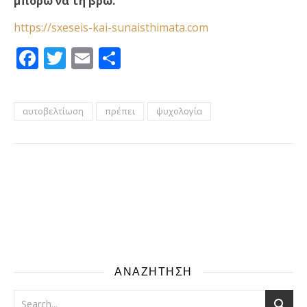
μπορώ να τη βρω.
https://sxeseis-kai-sunaisthimata.com
Facebook
Twitter
Email
Μοιραστείτε
αυτοβελτίωση
πρέπει
ψυχολογία
ΑΝΑΖΗΤΗΣΗ