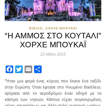
,
ΒΙΒΛΊΟ
ΧΌΡΧΕ ΜΠΟΥΚΆΙ
“Η ΑΜΜΟΣ ΣΤΟ ΚΟΥΤΑΛΙ”
ΧΟΡΧΕ ΜΠΟΥΚΑΪ
22 Μαΐου 2015
Facebook
Twitter
Email
Μοιραστείτε
”Ήταν μια φορά ένας κύριος που έκανε ένα ταξίδι
στην Ευρώπη. Όταν έφτασε στο Ηνωμένο Βασίλειο,
αγόρασε από το αεροδρόμιο έναν οδηγό με τα
κάστρα των νησιών. Κάποια είχαν συγκεκριμένες
μέρες επισκέψεων και άλλα πολύ αυστηρό ωράριο.