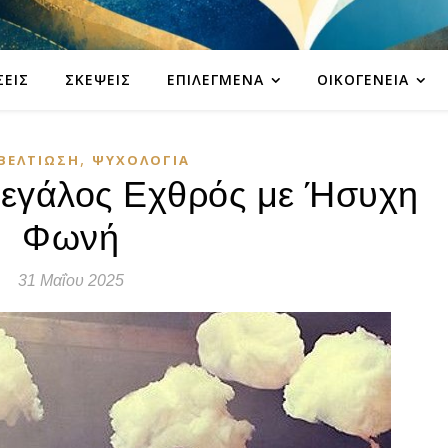
ΣΕΙΣ
ΣΚΈΨΕΙΣ
ΕΠΙΛΕΓΜΈΝΑ
ΟΙΚΟΓΈΝΕΙΑ
,
ΒΕΛΤΊΩΣΗ
ΨΥΧΟΛΟΓΊΑ
Μεγάλος Εχθρός με Ήσυχη
Φωνή
31 Μαΐου 2025