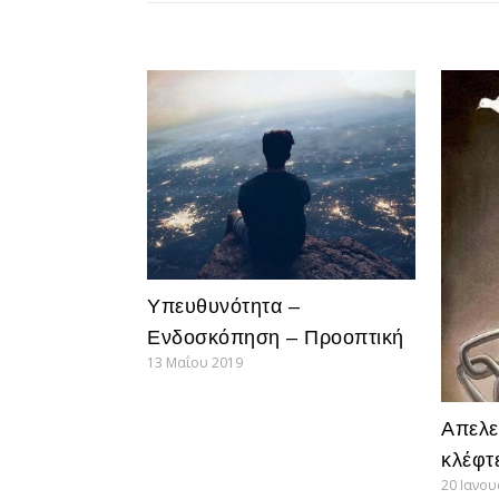
Υπευθυνότητα –
Ενδοσκόπηση – Προοπτική
13 Μαΐου 2019
Απελε
κλέφτ
20 Ιανο