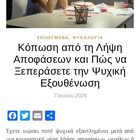
,
ΕΠΙΛΕΓΜΈΝΑ
ΨΥΧΟΛΟΓΊΑ
Κόπωση από τη Λήψη
Αποφάσεων και Πώς να
Ξεπεράσετε την Ψυχική
Εξουθένωση
7 Ιουλίου 2026
Facebook
Twitter
Email
Μοιραστείτε
Έχετε νιώσει ποτέ ψυχικά εξαντλημένοι μετά από
μια κουραστική μέρα λήψης αποφάσεων, μεγάλων ή