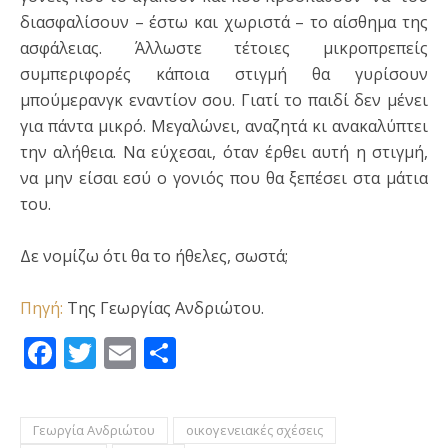
διασφαλίσουν – έστω και χωριστά – το αίσθημα της
ασφάλειας. Άλλωστε τέτοιες μικροπρεπείς
συμπεριφορές κάποια στιγμή θα γυρίσουν
μπούμερανγκ εναντίον σου. Γιατί το παιδί δεν μένει
για πάντα μικρό. Μεγαλώνει, αναζητά κι ανακαλύπτει
την αλήθεια. Να εύχεσαι, όταν έρθει αυτή η στιγμή,
να μην είσαι εσύ ο γονιός που θα ξεπέσει στα μάτια
του.
Δε νομίζω ότι θα το ήθελες, σωστά;
Πηγή:
Της Γεωργίας Ανδριώτου.
Facebook
Twitter
Email
Μοιραστείτε
Γεωργία Ανδριώτου
οικογενειακές σχέσεις