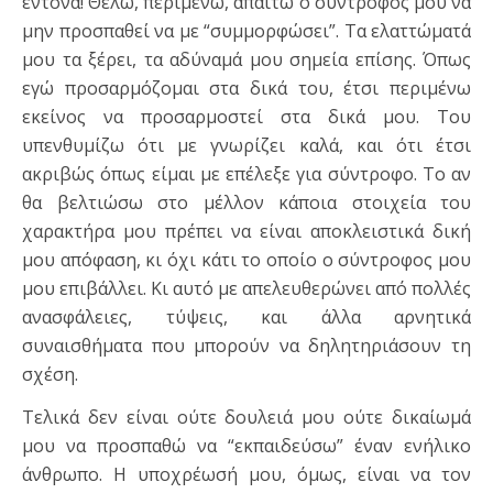
έντονα! Θέλω, περιμένω, απαιτώ ο σύντροφός μου να
μην προσπαθεί να με “συμμορφώσει”. Τα ελαττώματά
μου τα ξέρει, τα αδύναμά μου σημεία επίσης. Όπως
εγώ προσαρμόζομαι στα δικά του, έτσι περιμένω
εκείνος να προσαρμοστεί στα δικά μου. Του
υπενθυμίζω ότι με γνωρίζει καλά, και ότι έτσι
ακριβώς όπως είμαι με επέλεξε για σύντροφο. Το αν
θα βελτιώσω στο μέλλον κάποια στοιχεία του
χαρακτήρα μου πρέπει να είναι αποκλειστικά δική
μου απόφαση, κι όχι κάτι το οποίο ο σύντροφος μου
μου επιβάλλει. Κι αυτό με απελευθερώνει από πολλές
ανασφάλειες, τύψεις, και άλλα αρνητικά
συναισθήματα που μπορούν να δηλητηριάσουν τη
σχέση.
Τελικά δεν είναι ούτε δουλειά μου ούτε δικαίωμά
μου να προσπαθώ να “εκπαιδεύσω” έναν ενήλικο
άνθρωπο. Η υποχρέωσή μου, όμως, είναι να τον