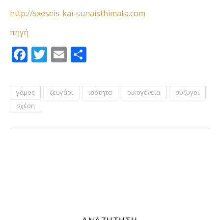
http://sxeseis-kai-sunaisthimata.com
πηγή
Facebook
Twitter
Email
Μοιραστείτε
γάμος
ζευγάρι
ισότητα
οικογένεια
σύζυγοι
σχέση