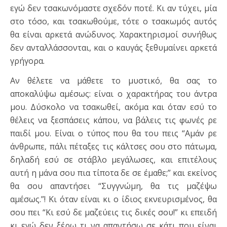
εγώ δεν τσακωνόμαστε σχεδόν ποτέ. Κι αν τύχει, μία
στο τόσο, και τσακωθούμε, τότε ο τσακωμός αυτός
θα είναι αρκετά ανώδυνος. Χαρακτηρισμοί συνήθως
δεν ανταλλάσσονται, και ο καυγάς ξεθυμαίνει αρκετά
γρήγορα.
Αν θέλετε να μάθετε το μυστικό, θα σας το
αποκαλύψω αμέσως: είναι ο χαρακτήρας του άντρα
μου. Δύσκολο να τσακωθεί, ακόμα και όταν εσύ το
θέλεις να ξεσπάσεις κάπου, να βάλεις τις φωνές ρε
παιδί μου. Είναι ο τύπος που θα του πεις “Αμάν ρε
άνθρωπε, πάλι πέταξες τις κάλτσες σου στο πάτωμα,
δηλαδή εσύ σε στάβλο μεγάλωσες, και επιτέλους
αυτή η μάνα σου πια τίποτα δε σε έμαθε;” και εκείνος
θα σου απαντήσει “Συγγνώμη, θα τις μαζέψω
αμέσως.”! Κι όταν είναι κι ο ίδιος εκνευρισμένος, θα
σου πει “Κι εσύ δε μαζεύεις τις δικές σου!” κι επειδή
κι εγώ δεν ξέρω τι να απαντήσω σε κάτι που είναι