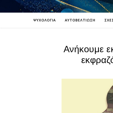
ΨΥΧΟΛΟΓΊΑ
ΑΥΤΟΒΕΛΤΊΩΣΗ
ΣΧΈ
Ανήκουμε ε
εκφραζ