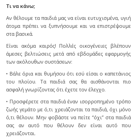
Τι να κάνω;
Αν θέλουμε τα παιδιά μας να είναι ευτυχισμένα, υγιή
άτομα πρέπει να ξυπνήσουμε και να επιστρέψουμε
στα βασικά.
Είναι ακόμα καιρός! Πολλές οικογένειες βλέπουν
άμεσες βελτιώσεις μετά από εβδομάδες εφαρμογής
των ακόλουθων συστάσεων:
• Βάλε όρια και θυμήσου ότι εσύ είσαι ο καπετάνιος
του πλοίου. Τα παιδιά σας θα αισθάνονται πιο
ασφαλή γνωρίζοντας ότι έχετε τον έλεγχο.
• Προσφέρετε στα παιδιά έναν ισορροπημένο τρόπο
ζωής γεμάτο με ό,τι χρειάζονται τα παιδιά, όχι μόνο
ό,τι θέλουν. Μην φοβάστε να πείτε “όχι” στα παιδιά
σας αν αυτό που θέλουν δεν είναι αυτό που
χρειάζονται.