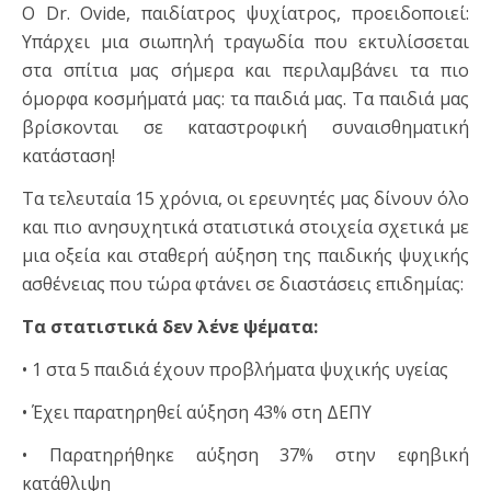
Ο Dr. Ovide, παιδίατρος ψυχίατρος, προειδοποιεί:
Υπάρχει μια σιωπηλή τραγωδία που εκτυλίσσεται
στα σπίτια μας σήμερα και περιλαμβάνει τα πιο
όμορφα κοσμήματά μας: τα παιδιά μας. Τα παιδιά μας
βρίσκονται σε καταστροφική συναισθηματική
κατάσταση!
Τα τελευταία 15 χρόνια, οι ερευνητές μας δίνουν όλο
και πιο ανησυχητικά στατιστικά στοιχεία σχετικά με
μια οξεία και σταθερή αύξηση της παιδικής ψυχικής
ασθένειας που τώρα φτάνει σε διαστάσεις επιδημίας:
Τα στατιστικά δεν λένε ψέματα:
• 1 στα 5 παιδιά έχουν προβλήματα ψυχικής υγείας
• Έχει παρατηρηθεί αύξηση 43% στη ΔΕΠΥ
• Παρατηρήθηκε αύξηση 37% στην εφηβική
κατάθλιψη