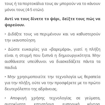
τους ή τα πορτοκάλια τους αν μπορούν να το κάνουν
μόνοι τους (4-5 ετών).
Αντί να τους δίνετε το ψάρι, δείξτε τους πώς να
ψαρεύουν.
• Διδάξτε τους να περιμένουν και να καθυστερούν
την ικανοποίηση.
• Δώστε ευκαιρίες για «βαρεμάρα», γιατί η πλήξη
είναι η στιγμή που ξυπνά η δημιουργικότητα. Μην
αισθάνεστε υπεύθυνοι να διασκεδάζετε πάντα τα
παιδιά.
• Μην χρησιμοποιείτε την τεχνολογία ως θεραπεία
για την πλήξη, ούτε να την προσφέρετε με το πρώτο
δευτερόλεπτο της αδράνειας.
• Αποφυγή χρήσης τεχνολογίας σε γεύματα,
αυτοκίνητα, εστιατόρια, εμπορικά κέντρα.