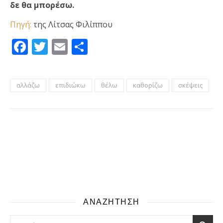
δε θα μπορέσω.
Πηγή:
της Λίτσας Φιλίππου
Facebook
Twitter
Email
Μοιραστείτε
αλλάζω
επιδιώκω
θέλω
καθορίζω
σκέψεις
ΑΝΑΖΗΤΗΣΗ