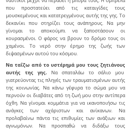
ναυτικοί μέχρι να περάσει η μπόρα τους. Η ομπρέλα
που προστατεύει από τις καταιγίδες τους
μουσκεμένους και κατατρεγμένους αυτής της γης. Το
δεκανίκι που στηρίζει τους ανάπηρους. Να μην
γίνομαι το αποκούμπι να ξαποστάσουν οι
κουρασμένοι. Ο φάρος να βρουν το δρόμο τους οι
χαμένοι. Το νερό στην έρημο της ζωής των
διψασμένων αυτού του κόσμου.
Να ταΐζω από το υστέρημά μου τους ζητιάνους
αυτής της γης.
Να σπαταλάω το σάλιο μου
γιατρεύοντας τις πληγές των τραυματισμένων αυτής
της κοινωνίας. Να κάνω γέφυρα το σώμα μου να
περνούν οι διαβάτες από τη ζωή μου στην αντίπερα
όχθη. Να γίνομαι κομμάτια για να ικανοποιήσω τις
ανάγκες των αχάριστων και ανίκανων. Να
προλαβαίνω πάντα τις επιθυμίες των ανάξιων και
αγνωμόνων. Να προσπαθώ να διδάξω τους